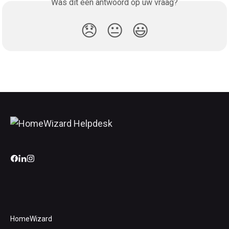
Was dit een antwoord op uw vraag?
😞
😐
😃
HomeWizard