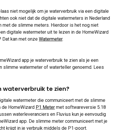
aas niet mogelijk om je waterverbruik via een digitale 
ten ook niet dat de digitale watermeters in Nederland 
n met de slimme meters. Hierdoor is het nog niet 
een digitale watermeter uit te lezen in de HomeWizard 
n? Dat kan met onze 
Watermeter
.
omeWizard app je waterverbruik te zien als je een 
en slimme watermeter of waterteller genoemd. Lees 
 waterverbruik te zien?
 digitale watermeter die communiceert met de slimme 
en de HomeWizard 
P1 Meter
 met softwareversie 5.18 
ussen waterleveranciers en Fluvius kun je eenvoudig 
omeWizard app. De slimme meter communiceert met je 
ht krijgt in je verbruik middels de P1-poort.