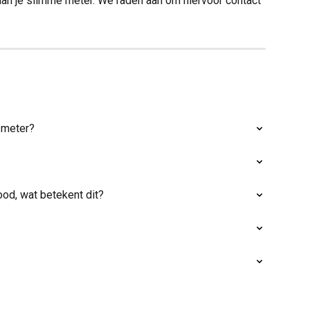
aan je slimme meter. We raden aan om hiervoor contact 
 meter?
ood, wat betekent dit?