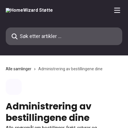
Gå til hovedinnhold
Søk etter artikler ...
Alle samlinger
Administrering av bestillingene dine
Administrering av
bestillingene dine
Alle spørsmål om bestillinger, frakt, returer og