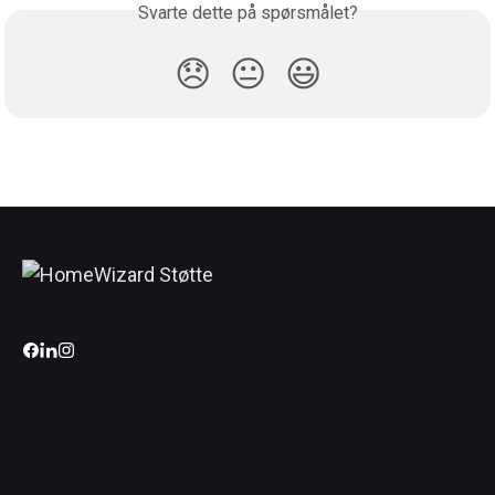
Svarte dette på spørsmålet?
😞
😐
😃