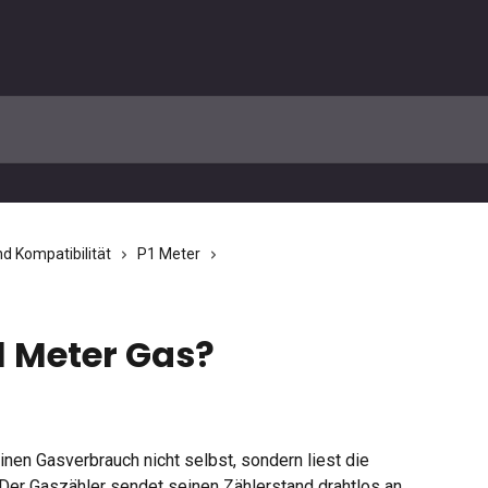
nd Kompatibilität
P1 Meter
1 Meter Gas?
n Gasverbrauch nicht selbst, sondern liest die 
Der Gaszähler sendet seinen Zählerstand drahtlos an 