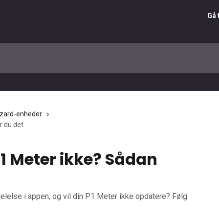
Gå 
zard-enheder
r du det
1 Meter ikke? Sådan
lelse i appen, og vil din P1 Meter ikke opdatere? Følg