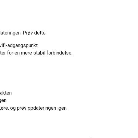
dateringen. Prøv dette:
wifi-adgangspunkt.
ter for en mere stabil forbindelse.
takten.
gen.
 køre, og prøv opdateringen igen.