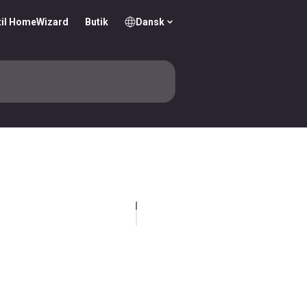
til HomeWizard
Butik
Dansk