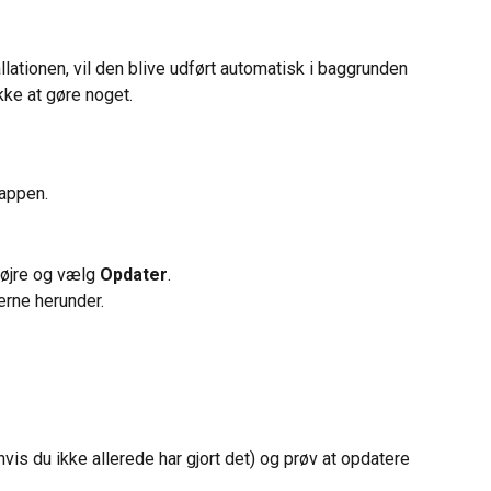
llationen, vil den blive udført automatisk i baggrunden 
kke at gøre noget.
appen.
højre og vælg 
Opdater
.
erne herunder.
hvis du ikke allerede har gjort det) og prøv at opdatere 