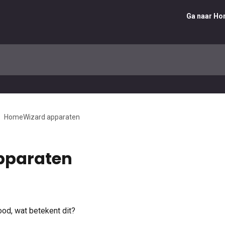
Ga naar H
HomeWizard apparaten
pparaten
ood, wat betekent dit?