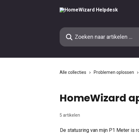
Naar de hoofdinhoud
Zoeken naar artikelen ...
Alle collecties
Problemen oplossen
HomeWizard a
5 artikelen
De statusring van mijn P1 Meter is r