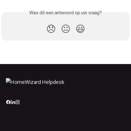
Was dit een antwoord op uw vraag?
😞
😐
😃