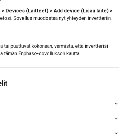
> Devices (Laitteet) > Add device (Lisää laite) > 
ietosi. Sovellus muodostaa nyt yhteyden invertteriin.
 tai puuttuvat kokonaan, varmista, että invertterisi 
taa tämän Enphase-sovelluksen kautta.
lit