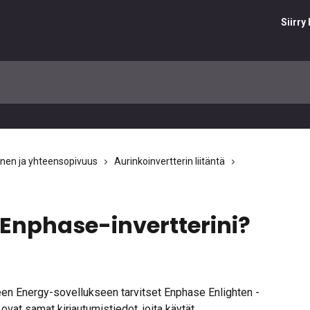
Siirr
inen ja yhteensopivuus
Aurinkoinvertterin liitäntä
 Enphase-invertterini?
een Energy-sovellukseen tarvitset Enphase Enlighten -
ovat samat kirjautumistiedot, joita käytät 