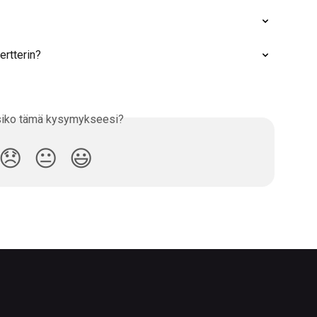
rtterin?
siko tämä kysymykseesi?
😞
😐
😃