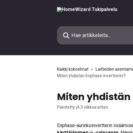
Siirry pääsisältöön
Hae artikkeleita...
Kaikki kokoelmat
Laitteiden asentam
Miten yhdistän Enphase-invertterini?
Miten yhdistän
Päivitetty yli 3 viikkoa sitten
Enphase-aurinkoinvertterin lisäämis
käyttäjänimen
 ja -
salasanan
. Nämä 