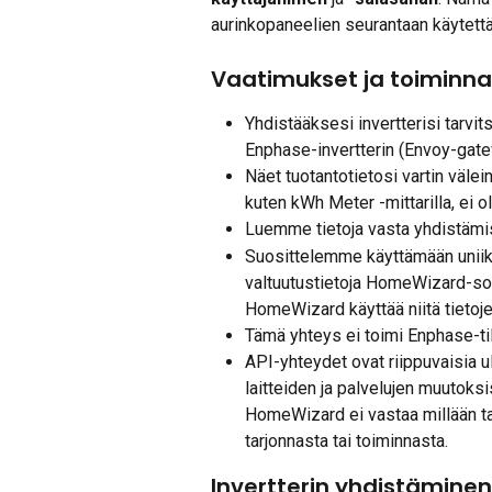
aurinkopaneelien seurantaan käytett
Vaatimukset ja toiminnal
Yhdistääksesi invertterisi tarvi
Enphase-invertterin (Envoy-gate
Näet tuotantotietosi vartin väl
kuten kWh Meter -mittarilla, ei o
Luemme tietoja vasta yhdistämishe
Suosittelemme käyttämään uniikki
valtuutustietoja HomeWizard-sove
HomeWizard käyttää niitä tietoje
Tämä yhteys ei toimi Enphase-tili
API-yhteydet ovat riippuvaisia u
laitteiden ja palvelujen muutoks
HomeWizard ei vastaa millään ta
tarjonnasta tai toiminnasta.
Invertterin yhdistäminen