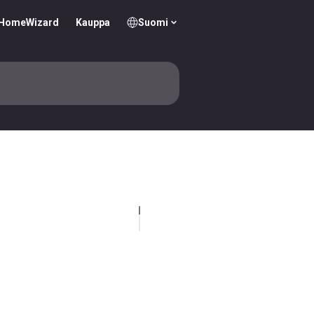
y HomeWizard
Kauppa
Suomi