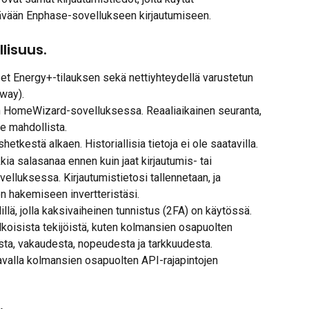
ävään Enphase-sovellukseen kirjautumiseen.
lisuus.
tset Energy+-tilauksen sekä nettiyhteydellä varustetun 
way).
ein HomeWizard-sovelluksessa. Reaaliaikainen seuranta, 
le mahdollista.
tkestä alkaen. Historiallisia tietoja ei ole saatavilla.
a salasanaa ennen kuin jaat kirjautumis- tai 
lluksessa. Kirjautumistietosi tallennetaan, ja 
n hakemiseen invertteristäsi.
llä, jolla kaksivaiheinen tunnistus (2FA) on käytössä.
lkoisista tekijöistä, kuten kolmansien osapuolten 
ista, vakaudesta, nopeudesta ja tarkkuudesta. 
valla kolmansien osapuolten API-rajapintojen 
.