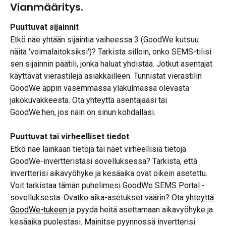
Vianmääritys.
Puuttuvat sijainnit
Etkö näe yhtään sijaintia vaiheessa 3 (GoodWe kutsuu 
näitä 'voimalaitoksiksi')? Tarkista silloin, onko SEMS-tilisi 
sen sijainnin päätili, jonka haluat yhdistää. Jotkut asentajat 
käyttävät vierastilejä asiakkailleen. Tunnistat vierastilin 
GoodWe appin vasemmassa yläkulmassa olevasta 
jakokuvakkeesta. Ota yhteyttä asentajaasi tai 
GoodWe:hen, jos näin on sinun kohdallasi.
Puuttuvat tai virheelliset tiedot
Etkö näe lainkaan tietoja tai näet virheellisiä tietoja 
GoodWe-invertteristäsi sovelluksessa? Tarkista, että 
invertterisi aikavyöhyke ja kesäaika ovat oikein asetettu. 
Voit tarkistaa tämän puhelimesi GoodWe SEMS Portal -
sovelluksesta. Ovatko aika-asetukset väärin? Ota 
yhteyttä 
GoodWe-tukeen
 ja pyydä heitä asettamaan aikavyöhyke ja 
kesäaika puolestasi. Mainitse pyynnössä invertterisi 