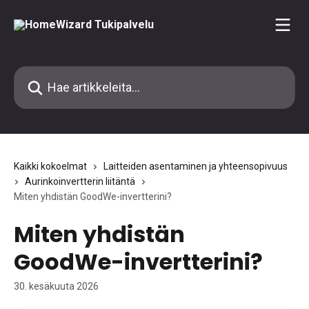
Siirry pääsisältöön
Hae artikkeleita...
Kaikki kokoelmat
Laitteiden asentaminen ja yhteensopivuus
Aurinkoinvertterin liitäntä
Miten yhdistän GoodWe-invertterini?
Miten yhdistän
GoodWe-invertterini?
30. kesäkuuta 2026