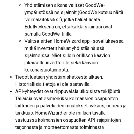
Yhdistämisen aikana valitset GoodWe-
ympäristössä ne sijainnit (GoodWe kutsuu näitä 
'voimalaitoksiksi'), jotka haluat lisätä. 
Edellytyksenä on, että kaikki sijaintisi ovat 
samalla GoodWe-tilillä.
Valitse sitten HomeWizard app -sovelluksessa, 
mitkä invertterit haluat yhdistää näissä 
sijainneissa. Näet silloin erillisen kaavion 
jokaiselle invertterille sekä kaavion 
kokonaistuotannosta.
Tiedot luetaan yhdistämishetkestä alkaen. 
Historiallisia tietoja ei ole saatavilla.
API-yhteydet ovat riippuvaisia ulkoisista tekijöistä. 
Tällaisia ovat esimerkiksi kolmansien osapuolten 
laitteiden ja palveluiden muutokset, vakaus, nopeus ja 
tarkkuus. HomeWizard ei ole millään tavalla 
vastuussa kolmansien osapuolten API-rajapintojen 
tarjonnasta ja moitteettomasta toiminnasta.