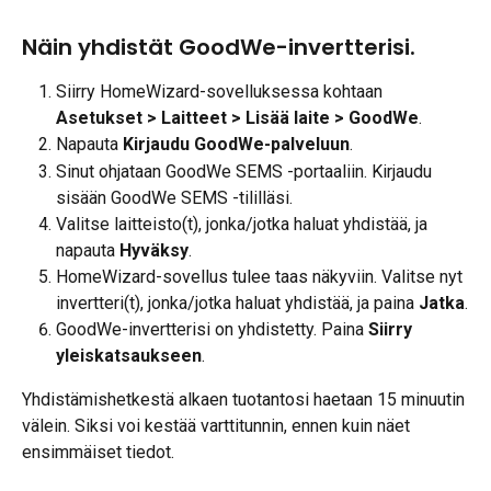
Näin yhdistät GoodWe-invertterisi.
Siirry HomeWizard-sovelluksessa kohtaan 
Asetukset > Laitteet > Lisää laite > GoodWe
.
Napauta 
Kirjaudu GoodWe-palveluun
.
Sinut ohjataan GoodWe SEMS -portaaliin. Kirjaudu 
sisään GoodWe SEMS -tililläsi.
Valitse laitteisto(t), jonka/jotka haluat yhdistää, ja 
napauta 
Hyväksy
.
HomeWizard-sovellus tulee taas näkyviin. Valitse nyt 
invertteri(t), jonka/jotka haluat yhdistää, ja paina 
Jatka
.
GoodWe-invertterisi on yhdistetty. Paina 
Siirry 
yleiskatsaukseen
.
Yhdistämishetkestä alkaen tuotantosi haetaan 15 minuutin 
välein. Siksi voi kestää varttitunnin, ennen kuin näet 
ensimmäiset tiedot.