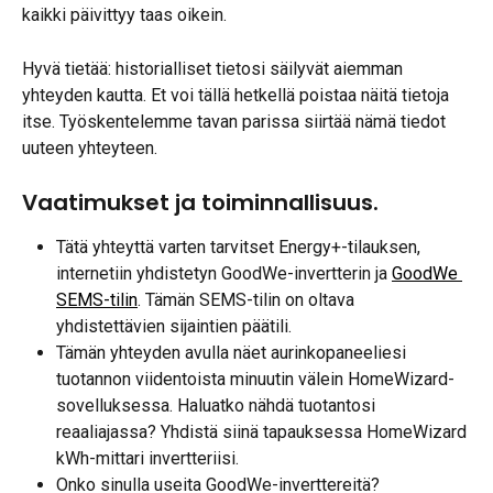
kaikki päivittyy taas oikein.
Hyvä tietää: historialliset tietosi säilyvät aiemman 
yhteyden kautta. Et voi tällä hetkellä poistaa näitä tietoja 
itse. Työskentelemme tavan parissa siirtää nämä tiedot 
uuteen yhteyteen.
​Vaatimukset ja toiminnallisuus.
Tätä yhteyttä varten tarvitset Energy+-tilauksen, 
internetiin yhdistetyn GoodWe-invertterin ja 
GoodWe 
SEMS-tilin
. Tämän SEMS-tilin on oltava 
yhdistettävien sijaintien päätili.
Tämän yhteyden avulla näet aurinkopaneeliesi 
tuotannon viidentoista minuutin välein HomeWizard-
sovelluksessa. Haluatko nähdä tuotantosi 
reaaliajassa? Yhdistä siinä tapauksessa HomeWizard 
kWh-mittari invertteriisi.
Onko sinulla useita GoodWe-inverttereitä?