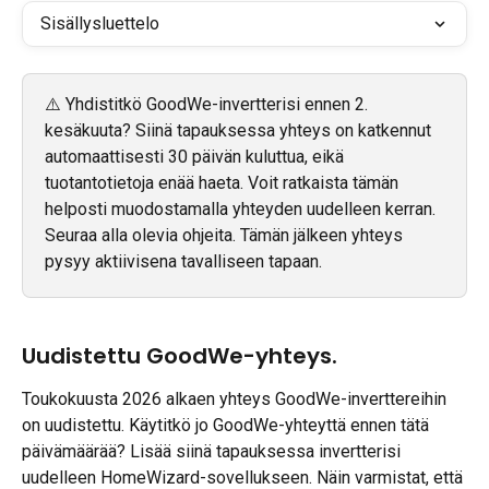
Sisällysluettelo
⚠️ Yhdistitkö GoodWe-invertterisi ennen 2. 
kesäkuuta? Siinä tapauksessa yhteys on katkennut 
automaattisesti 30 päivän kuluttua, eikä 
tuotantotietoja enää haeta. Voit ratkaista tämän 
helposti muodostamalla yhteyden uudelleen kerran. 
Seuraa alla olevia ohjeita. Tämän jälkeen yhteys 
pysyy aktiivisena tavalliseen tapaan.
Uudistettu GoodWe-yhteys.
Toukokuusta 2026 alkaen yhteys GoodWe-inverttereihin 
on uudistettu. Käytitkö jo GoodWe-yhteyttä ennen tätä 
päivämäärää? Lisää siinä tapauksessa invertterisi 
uudelleen HomeWizard-sovellukseen. Näin varmistat, että 