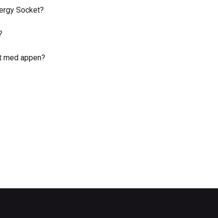
Energy Socket?
?
et med appen?