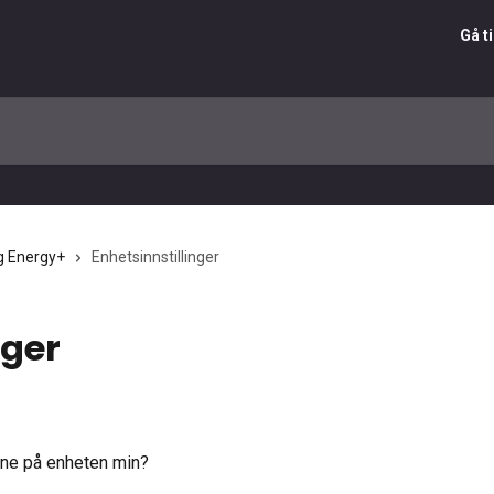
Gå t
 Energy+
Enhetsinnstillinger
nger
gene på enheten min?