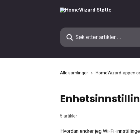
Gå til hovedinnhold
Søk etter artikler ...
Alle samlinger
HomeWizard-appen og
Enhetsinnstilli
5 artikler
Hvordan endrer jeg Wi-Fi-innstillin