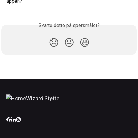
appen?
Svarte dette på spørsmålet?
😞
😐
😃