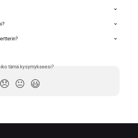
ni?
rtterin?
siko tämä kysymykseesi?
😞
😐
😃