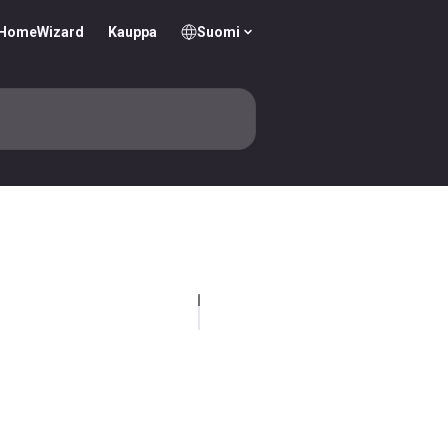
y HomeWizard
Kauppa
Suomi