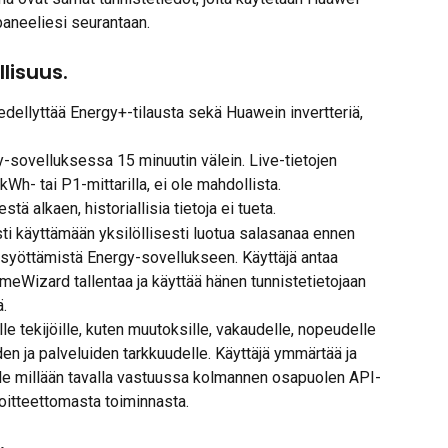
aneeliesi seurantaan.
lisuus.
dellyttää Energy+-tilausta sekä Huawein invertteriä, 
y-sovelluksessa 15 minuutin välein. Live-tietojen 
Wh- tai P1-mittarilla, ei ole mahdollista.
stä alkaen, historiallisia tietoja ei tueta.
 käyttämään yksilöllisesti luotua salasanaa ennen 
en syöttämistä Energy-sovellukseen. Käyttäjä antaa 
eWizard tallentaa ja käyttää hänen tunnistetietojaan 
ä.
lle tekijöille, kuten muutoksille, vakaudelle, nopeudelle 
en ja palveluiden tarkkuudelle. Käyttäjä ymmärtää ja 
le millään tavalla vastuussa kolmannen osapuolen API-
oitteettomasta toiminnasta. 
.