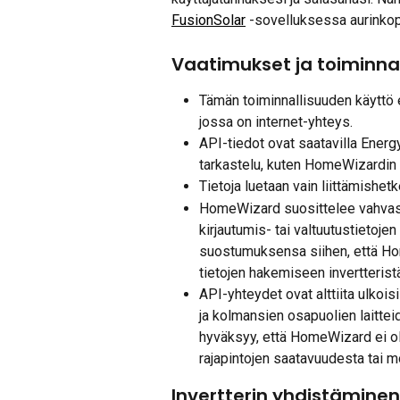
FusionSolar
 -sovelluksessa aurinkop
Vaatimukset ja toiminnal
Tämän toiminnallisuuden käyttö e
jossa on internet-yhteys.
API-tiedot ovat saatavilla Energ
tarkastelu, kuten HomeWizardin k
Tietoja luetaan vain liittämishetke
HomeWizard suosittelee vahvasti
kirjautumis- tai valtuutustietoj
suostumuksensa siihen, että Hom
tietojen hakemiseen invertterist
API-yhteydet ovat alttiita ulkoisi
ja kolmansien osapuolien laitteid
hyväksyy, että HomeWizard ei o
rajapintojen saatavuudesta tai m
Invertterin yhdistäminen