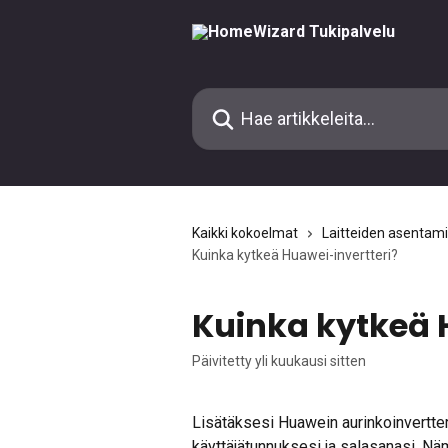
Siirry pääsisältöön
Hae artikkeleita...
Kaikki kokoelmat
Laitteiden asentam
Kuinka kytkeä Huawei-invertteri?
Kuinka kytkeä 
Päivitetty yli kuukausi sitten
Lisätäksesi Huawein aurinkoinvertte
käyttäjätunnuksesi ja salasanasi. Nä