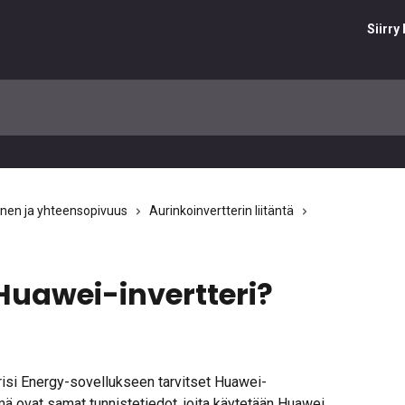
Siirr
inen ja yhteensopivuus
Aurinkoinvertterin liitäntä
Huawei-invertteri?
risi Energy-sovellukseen tarvitset Huawei-
mä ovat samat tunnistetiedot, joita käytetään Huawei 