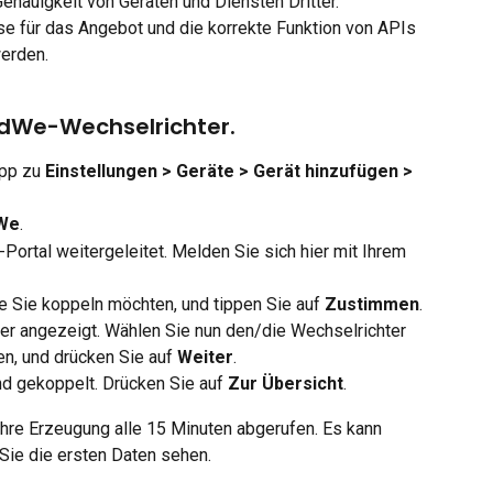
Genauigkeit von Geräten und Diensten Dritter. 
e für das Angebot und die korrekte Funktion von APIs 
werden.
odWe-Wechselrichter.
pp zu 
Einstellungen > Geräte > Gerät hinzufügen > 
dWe
.
tal weitergeleitet. Melden Sie sich hier mit Ihrem 
e Sie koppeln möchten, und tippen Sie auf 
Zustimmen
.
 angezeigt. Wählen Sie nun den/die Wechselrichter 
n, und drücken Sie auf 
Weiter
.
d gekoppelt. Drücken Sie auf 
Zur Übersicht
.
re Erzeugung alle 15 Minuten abgerufen. Es kann 
 Sie die ersten Daten sehen.