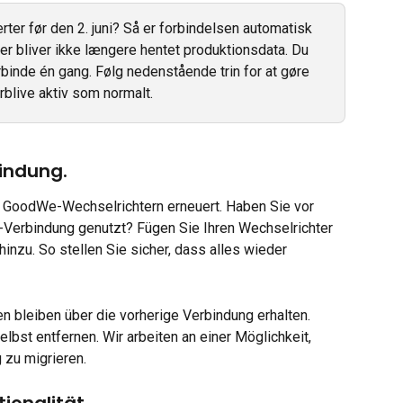
ter før den 2. juni? Så er forbindelsen automatisk 
der bliver ikke længere hentet produktionsdata. Du 
binde én gang. Følg nedenstående trin for at gøre 
orblive aktiv som normalt.
indung.
t GoodWe-Wechselrichtern erneuert. Haben Sie vor 
erbindung genutzt? Fügen Sie Ihren Wechselrichter 
nzu. So stellen Sie sicher, dass alles wieder 
en bleiben über die vorherige Verbindung erhalten. 
bst entfernen. Wir arbeiten an einer Möglichkeit, 
 zu migrieren.