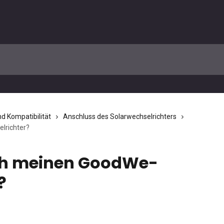
nd Kompatibilität
Anschluss des Solarwechselrichters
lrichter?
ich meinen GoodWe-
?