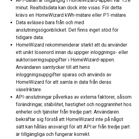
API-datan är tillgänglig i HomeWizard-appen var 15:e 
minut. Realtidsdata kan dock inte visas. För detta 
krävs en HomeWizard kWh-mätare eller P1-mätare.
Data avläses bara från och med 
anslutningsögonblicket. Det finns inget stöd för 
tidigare data.
HomeWizard rekommenderar starkt att du använder 
ett unikt lösenord innan du uppger inloggnings- eller 
auktoriseringsuppgifter i HomeWizard-appen. 
Användaren samtycker till att hens 
inloggningsuppgifter sparas och används av 
HomeWizard för att samla in data från deras 
växelriktare.
API-anslutningar påverkas av externa faktorer, såsom 
förändringar, stabilitet, hastighet och noggrannhet hos 
enheter och tjänster från tredje part. Användaren 
bekräftar sig förstå att HomeWizard inte på något 
sätt kan hållas ansvarigt för att API:er från tredje part 
är tillgängliga och fungerar korrekt.