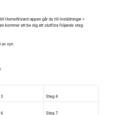
 till HomeWizard-appen går du till Inställningar > 
pen kommer att be dig att slutföra följande steg:
t av vyn.
r.
 3
Steg 4
 6
Steg 7