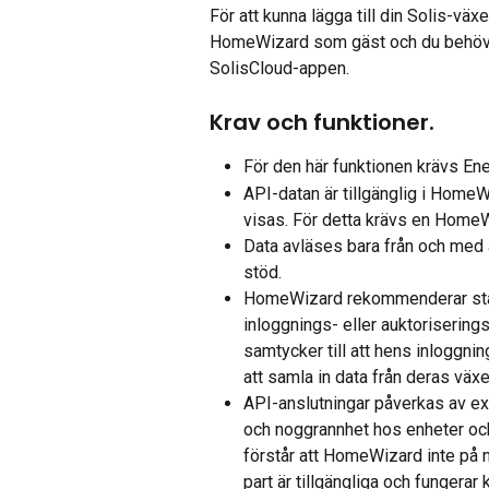
För att kunna lägga till din Solis-vä
HomeWizard som gäst och du behöver 
SolisCloud-appen.
Krav och funktioner.
För den här funktionen krävs Ene
API-datan är tillgänglig i HomeW
visas. För detta krävs en Home
Data avläses bara från och med a
stöd.
HomeWizard rekommenderar stark
inloggnings- eller auktoriserin
samtycker till att hens inloggn
att samla in data från deras växel
API-anslutningar påverkas av exte
och noggrannhet hos enheter och 
förstår att HomeWizard inte på nå
part är tillgängliga och fungerar 