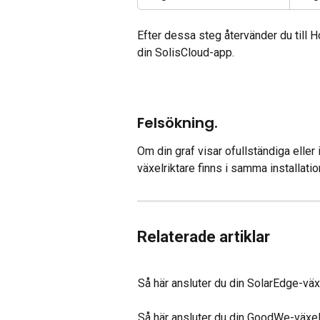
Efter dessa steg återvänder du till H
din SolisCloud-app.
Felsökning.
Om din graf visar ofullständiga eller i
växelriktare finns i samma installati
Relaterade artiklar
Så här ansluter du din SolarEdge-väx
Så här ansluter du din GoodWe-växel