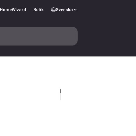
ll HomeWizard
Butik
Svenska