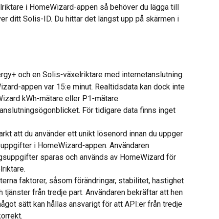
xelriktare i HomeWizard-appen så behöver du lägga till 
ditt Solis-ID. Du hittar det längst upp på skärmen i 
rgy+ och en Solis-växelriktare med internetanslutning.
izard-appen var 15:e minut. Realtidsdata kan dock inte 
Wizard kWh-mätare eller P1-mätare.
nslutningsögonblicket. För tidigare data finns inget 
t att du använder ett unikt lösenord innan du uppger 
gsuppgifter i HomeWizard-appen. Användaren 
ingsuppgifter sparas och används av HomeWizard för 
riktare.
rna faktorer, såsom förändringar, stabilitet, hastighet 
tjänster från tredje part. Användaren bekräftar att hen 
got sätt kan hållas ansvarigt för att API:er från tredje 
korrekt.