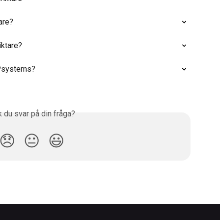
are?
iktare?
 APsystems?
k du svar på din fråga?
😞
😐
😃