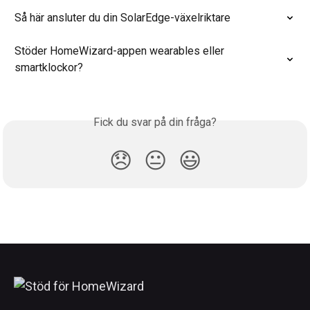
Så här ansluter du din SolarEdge-växelriktare
Stöder HomeWizard-appen wearables eller 
smartklockor?
Fick du svar på din fråga?
😞
😐
😃