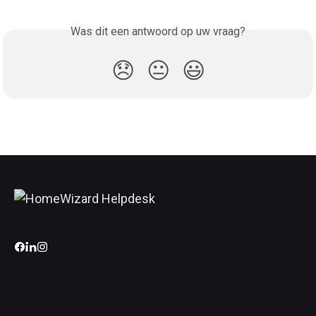
Was dit een antwoord op uw vraag?
😞
😐
😃