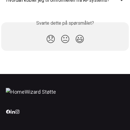
Hvordan kobler jeg til omformeren fra APsystems?
Svarte dette på spørsmålet?
😞
😐
😃