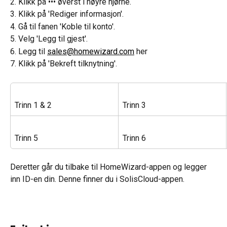
2. Klikk på ••• øverst i høyre hjørne.
3. Klikk på 'Rediger informasjon'.
4. Gå til fanen 'Koble til konto'.
5. Velg 'Legg til gjest'.
6. Legg til 
sales@homewizard.com
 her
7. Klikk på 'Bekreft tilknytning'.
Trinn 1 & 2
Trinn 3
Trinn 5
Trinn 6
Deretter går du tilbake til HomeWizard-appen og legger 
inn ID-en din. Denne finner du i SolisCloud-appen.