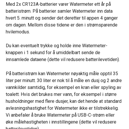
Med 2x CR123A-batterier varer Watermeter ett år på 
batteristrøm. På batterier samler Watermeter inn data 
hvert 5. minutt og sender det deretter til appen 4 ganger 
om dagen. Mellom disse tidene er den i strømsparende 
hvilemodus.
Du kan eventuelt trykke og holde inne Watermeter-
knappen i 1 sekund for å umiddelbart sende de 
innsamlede dataene (dette vil redusere batterilevetiden).
På batteristrøm kan Watermeter nøyaktig måle opptil 35 
liter per minutt. 30 liter er nok til å måle en dusj og 2 andre 
vannkilder samtidig, for eksempel en kran eller spyling av 
toalett. Hvis det brukes mer vann, for eksempel i større 
husholdninger med flere dusjer, kan det hende at standard 
avlesningshastighet for Watermeter ikke er tilstrekkelig. 
Vi anbefaler å bruke Watermeter på USB-C-strøm eller 
øke målehastigheten i innstillingene (dette vil redusere 
batterilevetiden).