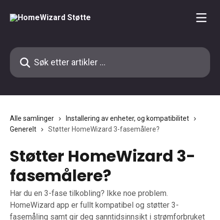
Gå til hovedinnhold
Søk etter artikler ...
Alle samlinger
Installering av enheter, og kompatibilitet
Generelt
Støtter HomeWizard 3-fasemålere?
Støtter HomeWizard 3-
fasemålere?
Har du en 3-fase tilkobling? Ikke noe problem.
HomeWizard app er fullt kompatibel og støtter 3-
fasemåling samt gir deg sanntidsinnsikt i strømforbruket