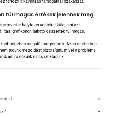
rhez tartozó alkalmazás támogatási szakaszát.
n túl magas értékek jelennek meg.
ge inverter helytelen adatokat küld, ami azt 
lítási grafikonon látható összérték túl magas.
k többségében magától megoldódik. Azon esetekben, 
 nem tudunk megoldást biztosítani, mivel a probléma 
ered, amire nekünk nincs ráhatásunk.
nergia?
 ez?