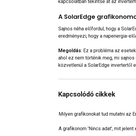
kapcsolatban tekintse át az inverte
A SolarEdge grafikonomo
Sajnos néha előfordul, hogy a SolarEd
eredményezi, hogy a napenergia-előál
Megoldás
: Ez a probléma az esete
ahol ez nem történik meg, mi sajnos
közvetlenül a SolarEdge invertertől 
Kapcsolódó cikkek
Milyen grafikonokat tud mutatni az E
A grafikonom 'Nincs adat', mit jelent