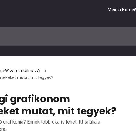
Menj a HomeW
meWizard alkalmazás
értékeket mutat, mit tegyek?
ági grafikonom
eket mutat, mit tegyek?
grafikonja? Ennek több oka is lehet. Itt találja a
ra.