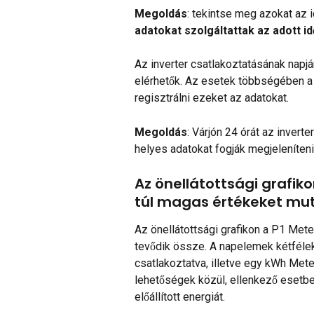
Megoldás
: tekintse meg azokat az
adatokat szolgáltattak az adott i
Az inverter csatlakoztatásának napj
elérhetők. Az esetek többségében a
regisztrálni ezeket az adatokat.
Megoldás
: Várjón 24 órát az invert
helyes adatokat fogják megjeleníteni
Az önellátottsági grafik
túl magas értékeket mu
Az önellátottsági grafikon a P1 Me
tevődik össze. A napelemek kétfélek
csatlakoztatva, illetve egy kWh Mete
lehetőségek közül, ellenkező esetbe
előállított energiát.