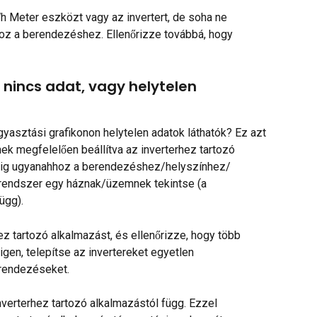
 Meter eszközt vagy az invertert, de soha ne 
oz a berendezéshez. Ellenőrizze továbbá, hogy 
nincs adat, vagy helytelen 
gyasztási grafikonon helytelen adatok láthatók? Ez azt 
nek megfelelően beállítva az inverterhez tartozó 
ndig ugyanahhoz a berendezéshez/helyszínhez/
 rendszer egy háznak/üzemnek tekintse (a 
ügg).
ez tartozó alkalmazást, és ellenőrizze, hogy több 
gen, telepítse az invertereket egyetlen 
erendezéseket.
erterhez tartozó alkalmazástól függ. Ezzel 