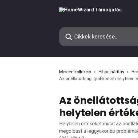
Ugrás a fő tartalomra
Cikkek keresése…
Minden kollekció
Hibaelhárítás
Ho
Az önellátottsági grafikonom helytelen 
Az önellátotts
helytelen érték
Helytelen értékeket mutat az önellátó 
megoldást a leggyakoribb problémák