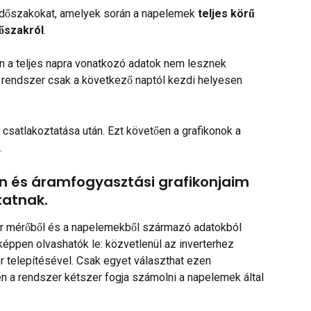
 időszakokat, amelyek során a napelemek 
teljes körű
dőszakról
.
án a teljes napra vonatkozó adatok nem lesznek 
 rendszer csak a következő naptól kezdi helyesen 
er csatlakoztatása után. Ezt követően a grafikonok a 
.
on és áramfogyasztási grafikonjaim 
tatnak.
ter mérőből és a napelemekből származó adatokból 
éppen olvashatók le: közvetlenül az inverterhez 
r telepítésével. Csak egyet választhat ezen 
n a rendszer kétszer fogja számolni a napelemek által 