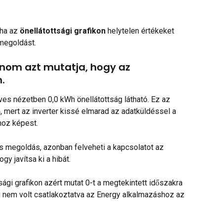
ha az 
önellátottsági grafikon
 helytelen értékeket 
megoldást.
onom azt mutatja, hogy az 
.
éves nézetben 0,0 kWh önellátottság látható. Ez az 
 mert az inverter kissé elmarad az adatküldéssel a 
oz képest.
ncs megoldás, azonban felveheti a kapcsolatot az 
gy javítsa ki a hibát.
sági grafikon azért mutat 0-t a megtekintett időszakra 
g nem volt csatlakoztatva az Energy alkalmazáshoz az 