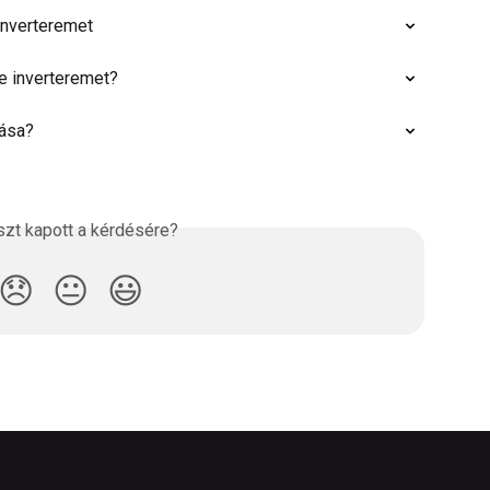
inverteremet
 inverteremet?
tása?
szt kapott a kérdésére?
😞
😐
😃