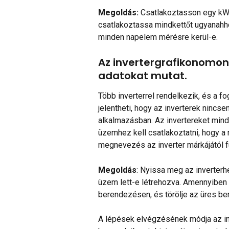
Megoldás:
 Csatlakoztasson egy kWh
csatlakoztassa mindkettőt ugyanahh
minden napelem mérésre kerül-e.
Az invertergrafikonomon 
adatokat mutat.
Több inverterrel rendelkezik, és a fo
jelentheti, hogy az inverterek nincse
alkalmazásban. Az invertereket mi
üzemhez kell csatlakoztatni, hogy a
megnevezés az inverter márkájától f
Megoldás
: Nyissa meg az inverterh
üzem lett-e létrehozva. Amennyiben i
berendezésen, és törölje az üres b
A lépések elvégzésének módja az inv