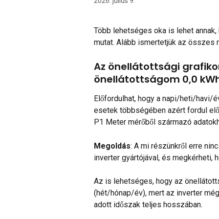
2026. július 9.
Több lehetséges oka is lehet annak, 
mutat. Alább ismertetjük az összes 
Az önellátottsági grafik
önellátottságom 0,0 kWh
Előfordulhat, hogy a napi/heti/havi/
esetek többségében azért fordul elő,
P1 Meter mérőből származó adatokh
Megoldás
: A mi részünkről erre ni
inverter gyártójával, és megkérheti, ho
Az is lehetséges, hogy az önellátott
(hét/hónap/év), mert az inverter mé
adott időszak teljes hosszában.