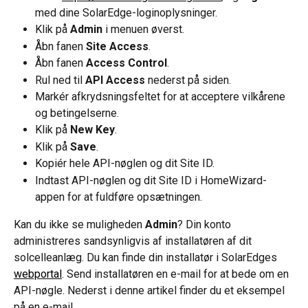
med dine SolarEdge-loginoplysninger.
Klik på 
Admin
 i menuen øverst.
Åbn fanen 
Site Access
.
Åbn fanen 
Access Control
.
Rul ned til 
API Access
 nederst på siden.
Markér afkrydsningsfeltet for at acceptere vilkårene 
og betingelserne.
Klik på 
New Key
.
Klik på 
Save
.
Kopiér hele API-nøglen og dit Site ID.
Indtast API-nøglen og dit Site ID i HomeWizard-
appen for at fuldføre opsætningen.
Kan du ikke se muligheden 
Admin
? Din konto 
administreres sandsynligvis af installatøren af dit 
solcelleanlæg. Du kan finde din installatør i SolarEdges 
webportal
. Send installatøren en e-mail for at bede om en 
API-nøgle. Nederst i denne artikel finder du et eksempel 
på en e-mail.