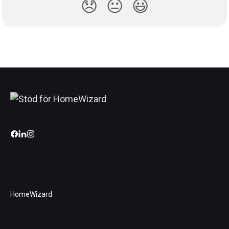
😞
😐
😃
HomeWizard