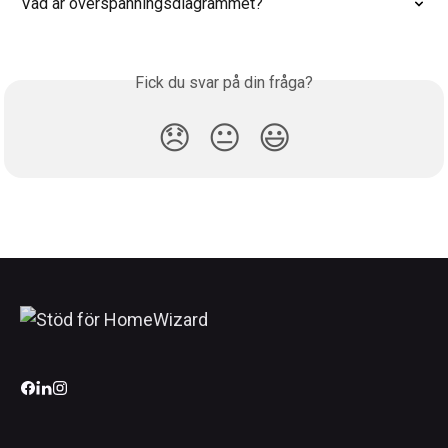
Vad är överspänningsdiagrammet?
Fick du svar på din fråga?
😞
😐
😃