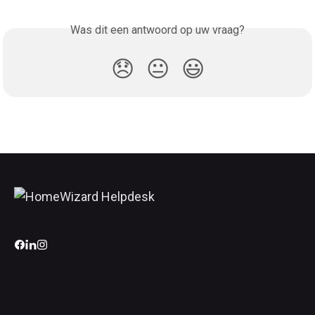
Was dit een antwoord op uw vraag?
😞
😐
😃