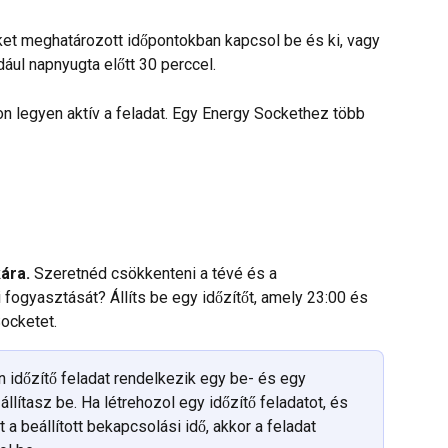
ket meghatározott időpontokban kapcsol be és ki, vagy 
dául napnyugta előtt 30 perccel.
on legyen aktív a feladat. Egy Energy Sockethez több 
ára.
 Szeretnéd csökkenteni a tévé és a 
fogyasztását? Állíts be egy időzítőt, amely 23:00 és 
Socketet.
 időzítő feladat rendelkezik egy be- és egy 
állítasz be. Ha létrehozol egy időzítő feladatot, és 
 a beállított bekapcsolási idő, akkor a feladat 