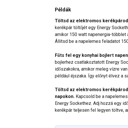
Példák
Töltsd az elektromos kerékpárod
kerékpár töltőjét egy Energy Sockethe
amikor 150 watt napenergia-többlet á
Állítsd be a napelemes feladatot 15
Fűts fel egy konyhai bojlert napen
bojlerhez csatlakoztatott Energy Soc
időszakokra, amikor meleg vízre van
például éjszaka. Így előnyt élvez a s
Töltsd az elektromos kerékpároda
napokon.
 Kapcsold be a napelemes 
Energy Sockethez. Adj hozzá egy időz
kerékpár teljesen fel legyen töltve,