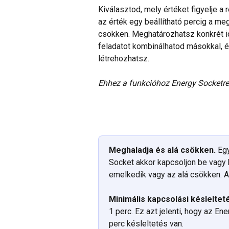
Kiválasztod, mely értéket figyelje a
az érték egy beállítható percig a me
csökken. Meghatározhatsz konkrét idő
feladatot kombinálhatod másokkal, é
létrehozhatsz.
Ehhez a funkcióhoz Energy Socketre
Meghaladja és alá csökken.
 Eg
Socket akkor kapcsoljon be vagy k
emelkedik vagy az alá csökken. Az 
Minimális kapcsolási késleltet
1 perc. Ez azt jelenti, hogy az E
perc késleltetés van.