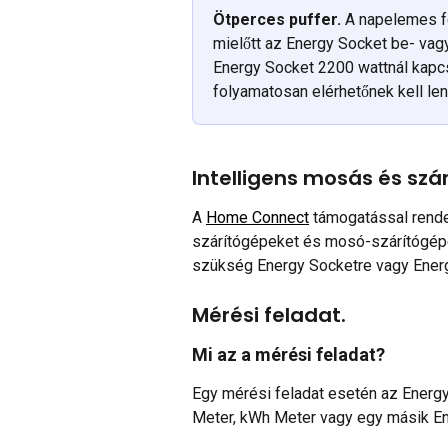
Ötperces puffer.
 A napelemes fe
mielőtt az Energy Socket be- vagy
Energy Socket 2200 wattnál kapcs
folyamatosan elérhetőnek kell len
Intelligens mosás és szá
A 
Home Connect
 támogatással ren
szárítógépeket és mosó-szárítógépe
szükség Energy Socketre vagy Energ
Mérési feladat.
Mi az a mérési feladat?
Egy mérési feladat esetén az Energy
Meter, kWh Meter vagy egy másik En