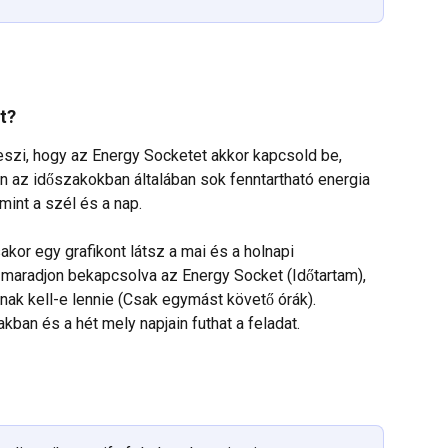
.
t?
teszi, hogy az Energy Socketet akkor kapcsold be, 
n az időszakokban általában sok fenntartható energia 
mint a szél és a nap.
akor egy grafikont látsz a mai és a holnapi 
g maradjon bekapcsolva az Energy Socket (Időtartam), 
ak kell-e lennie (Csak egymást követő órák). 
ban és a hét mely napjain futhat a feladat.