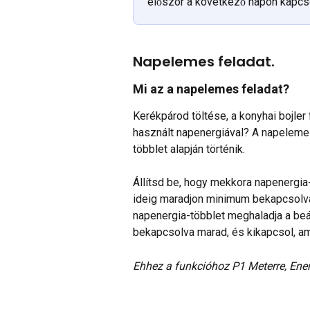
először a következő napon kapcs
Napelemes feladat.
Mi az a napelemes feladat?
Kerékpárod töltése, a konyhai bojle
használt napenergiával? A napelemes
többlet alapján történik. 
Állítsd be, hogy mekkora napenergia
ideig maradjon minimum bekapcsolva
napenergia-többlet meghaladja a beál
bekapcsolva marad, és kikapcsol, am
Ehhez a funkcióhoz P1 Meterre, Ene