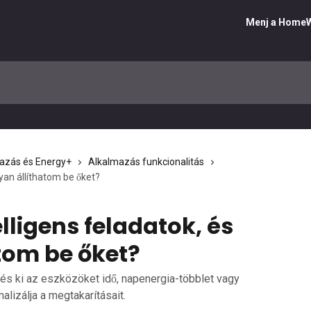
Menj a HomeW
azás és Energy+
Alkalmazás funkcionalitás
gyan állíthatom be őket?
lligens feladatok, és
tom be őket?
 és ki az eszközöket idő, napenergia-többlet vagy
alizálja a megtakarításait.