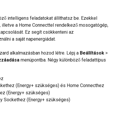
 intelligens feladatokat állíthatsz be. Ezekkel 
, illetve a Home Connecttel rendelkező mosogatógép, 
apcsolását. Ez segít csökkenteni az 
nálni a saját napenergiádat. 
zard alkalmazásban hozod létre. Lépj a 
Beállítások
 > 
zzáadása
 menüpontba. Négy különböző feladattípus 
ez
ckethez (Energy+ szükséges) és Home Connecthez
hez (Energy+ szükséges)
gy Sockethez (Energy+ szükséges)