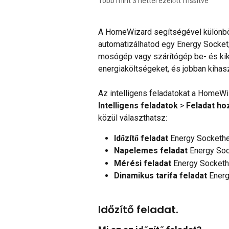
Több mint 3 héttel ezelőtt frissítve
A HomeWizard segítségével különböző
automatizálhatod egy Energy Socket
mosógép vagy szárítógép be- és kik
energiaköltségeket, és jobban kihasz
Az intelligens feladatokat a HomeWi
Intelligens feladatok
 > 
Feladat ho
közül választhatsz:
Időzítő feladat
 Energy Socketh
Napelemes feladat
 Energy So
Mérési feladat
 Energy Socket
Dinamikus tarifa feladat
 Ener
Időzítő feladat.