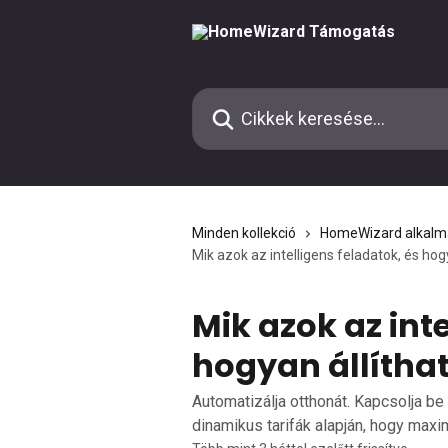
Ugrás a fő tartalomra
Cikkek keresése…
Minden kollekció
HomeWizard alkalm
Mik azok az intelligens feladatok, és ho
Mik azok az inte
hogyan állítha
Automatizálja otthonát. Kapcsolja be
dinamikus tarifák alapján, hogy maxim