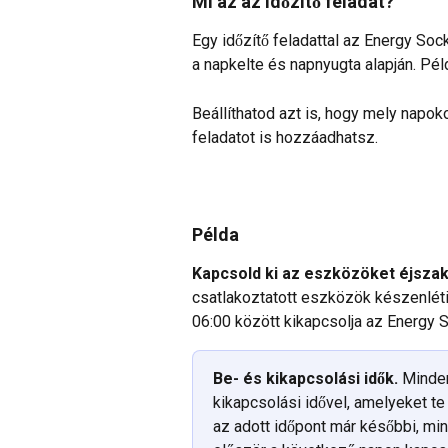
Mi az az időzítő feladat?
Egy időzítő feladattal az Energy Soc
a napkelte és napnyugta alapján. Pél
Beállíthatod azt is, hogy mely napok
feladatot is hozzáadhatsz.
Példa
Kapcsold ki az eszközöket éjszak
csatlakoztatott eszközök készenléti 
06:00 között kikapcsolja az Energy 
Be- és kikapcsolási idők.
 Minden
kikapcsolási idővel, amelyeket te 
az adott időpont már későbbi, mint