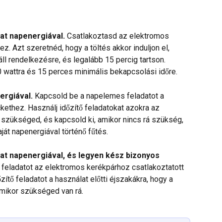
at napenergiával.
 Csatlakoztasd az elektromos 
z. Azt szeretnéd, hogy a töltés akkor induljon el, 
ll rendelkezésre, és legalább 15 percig tartson. 
0 wattra és 15 perces minimális bekapcsolási időre.
ergiával.
 Kapcsold be a napelemes feladatot a 
kethez. Használj időzítő feladatokat azokra az 
 szükséged, és kapcsold ki, amikor nincs rá szükség, 
aját napenergiával történő fűtés.
t napenergiával, és legyen kész bizonyos 
feladatot az elektromos kerékpárhoz csatlakoztatott 
ítő feladatot a használat előtti éjszakákra, hogy a 
 amikor szükséged van rá.