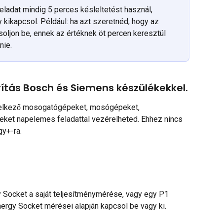
ladat mindig 5 perces késleltetést használ, 
 kikapcsol. Például: ha azt szeretnéd, hogy az 
oljon be, ennek az értéknek öt percen keresztül 
nie.
rítás Bosch és Siemens készülékekkel.
delkező mosogatógépeket, mosógépeket, 
ket napelemes feladattal vezérelheted. Ehhez nincs 
y+-ra.
 Socket a saját teljesítménymérése, vagy egy P1 
ergy Socket mérései alapján kapcsol be vagy ki.