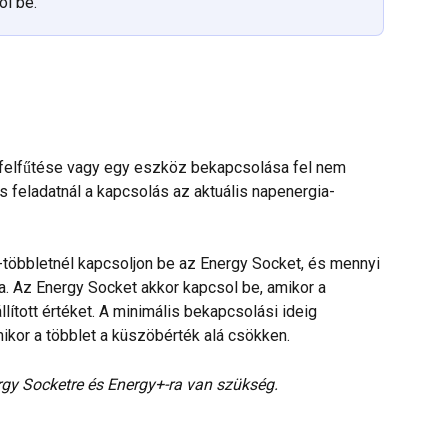
ol be.
r felfűtése vagy egy eszköz bekapcsolása fel nem 
 feladatnál a kapcsolás az aktuális napenergia-
-többletnél kapcsoljon be az Energy Socket, és mennyi 
. Az Energy Socket akkor kapcsol be, amikor a 
lított értéket. A minimális bekapcsolási ideig 
ikor a többlet a küszöbérték alá csökken.
rgy Socketre és Energy+-ra van szükség.