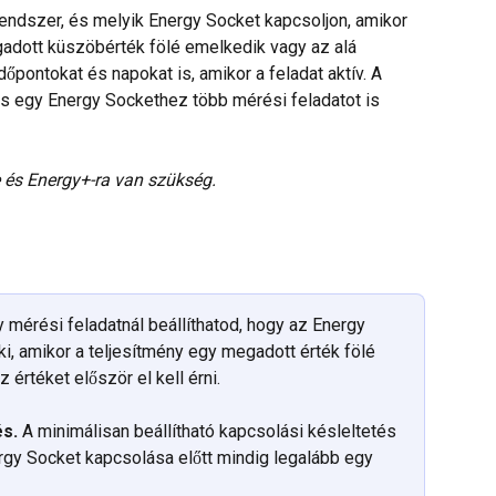
 rendszer, és melyik Energy Socket kapcsoljon, amikor 
gadott küszöbérték fölé emelkedik vagy az alá 
pontokat és napokat is, amikor a feladat aktív. A 
s egy Energy Sockethez több mérési feladatot is 
 és Energy+-ra van szükség.
y mérési feladatnál beállíthatod, hogy az Energy 
i, amikor a teljesítmény egy megadott érték fölé 
értéket először el kell érni.
és.
 A minimálisan beállítható kapcsolási késleltetés 
nergy Socket kapcsolása előtt mindig legalább egy 