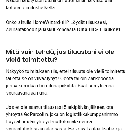
Näiden lähetysten etuna on, ettei sinun tarvitse olla 
kotona toimitushetkellä.
Onko sinulla HomeWizard-tili? Löydät tilauksesi, 
seurantakoodit ja laskut kohdasta 
Oma tili > Tilaukset
.
Mitä voin tehdä, jos tilaustani ei ole 
vielä toimitettu?
Näkyykö toimituksen tila, ettei tilausta ole vielä toimitettu 
tai että se on viivästynyt? Odota tällöin sähköpostia, 
jossa kerrotaan toimitusajankohta. Saat sen yleensä 
seuraavana aamuna.
Jos et ole saanut tilaustasi 5 arkipäivän jälkeen, ota 
yhteyttä GoParceliin, joka on logistiikkakumppanimme. 
Löydät heidän yhteydenottolomakkeensa 
seurantatietosivun alaosasta. He voivat antaa lisätietoja 