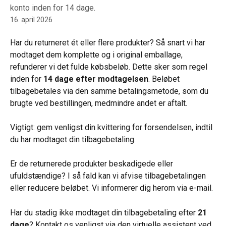
konto inden for 14 dage.
16. april 2026
Har du returneret ét eller flere produkter? Så snart vi har 
modtaget dem komplette og i original emballage, 
refunderer vi det fulde købsbeløb. Dette sker som regel 
inden for 
14 dage efter modtagelsen
. Beløbet 
tilbagebetales via den samme betalingsmetode, som du 
brugte ved bestillingen, medmindre andet er aftalt.
Vigtigt: gem venligst din kvittering for forsendelsen, indtil 
du har modtaget din tilbagebetaling.
Er de returnerede produkter beskadigede eller 
ufuldstændige? I så fald kan vi afvise tilbagebetalingen 
eller reducere beløbet. Vi informerer dig herom via e-mail.
Har du stadig ikke modtaget din tilbagebetaling efter 
21 
dage
? Kontakt os venligst via den virtuelle assistent ved 